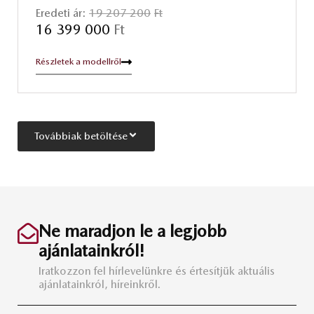
Eredeti ár:
19 207 200
Ft
16 399 000
Ft
Részletek a modellről
Továbbiak betöltése
Ne maradjon le a legjobb
ajánlatainkról!
Iratkozzon fel hírlevelünkre és értesítjük aktuális
ajánlatainkról, híreinkről.