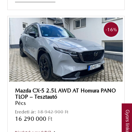
-16
%
Mazda CX-5 2.5L AWD AT Homura PANO
TLOP – Tesztautó
Pécs
Eredeti ár:
18 942 900
Ft
Gyors linkek
16 290 000
Ft