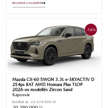
Részletek a modellről
-16
%
Mazda CX-60 5WGN 3.3L e-SKYACTIV D
254ps 8AT AWD Homura Plus TLOP
2026-os modellév Zircon Sand
Kaposvár
Eredeti ár:
23 474 900
Ft
20 290 000
Ft