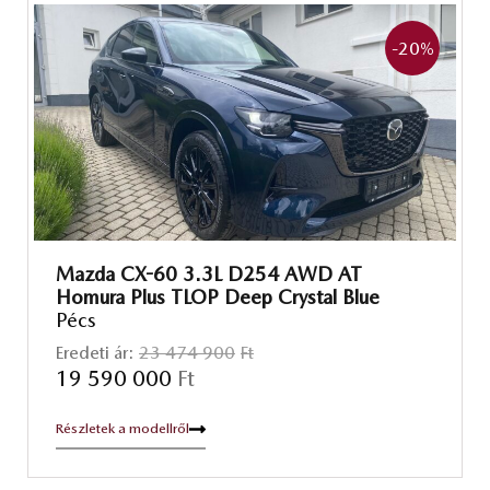
-20
%
Mazda CX-60 3.3L D254 AWD AT
Homura Plus TLOP Deep Crystal Blue
Pécs
Eredeti ár:
23 474 900
Ft
19 590 000
Ft
Részletek a modellről