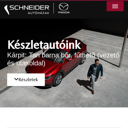
Készletautóink
Kárpit: Tan barna bőr, fűthető (vezető
és utasoldal)
Részletek