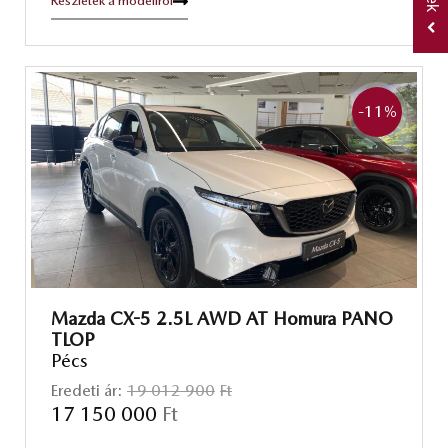
Részletek a modellről
-11
%
Mazda CX-5 2.5L AWD AT Homura PANO
TLOP
Pécs
Eredeti ár:
19 012 900
Ft
17 150 000
Ft