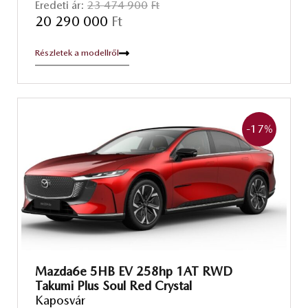
Eredeti ár:
23 474 900
Ft
20 290 000
Ft
Részletek a modellről
-17
%
Mazda6e 5HB EV 258hp 1AT RWD
Takumi Plus Soul Red Crystal
Kaposvár