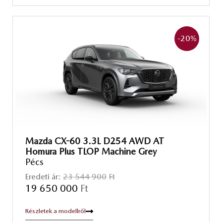
-20
%
Mazda CX-60 3.3L D254 AWD AT
Homura Plus TLOP Machine Grey
Pécs
Eredeti ár:
23 544 900
Ft
19 650 000
Ft
Részletek a modellről