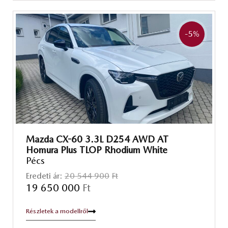
-5
%
Mazda CX-60 3.3L D254 AWD AT
Homura Plus TLOP Rhodium White
Pécs
Eredeti ár:
20 544 900
Ft
19 650 000
Ft
Részletek a modellről