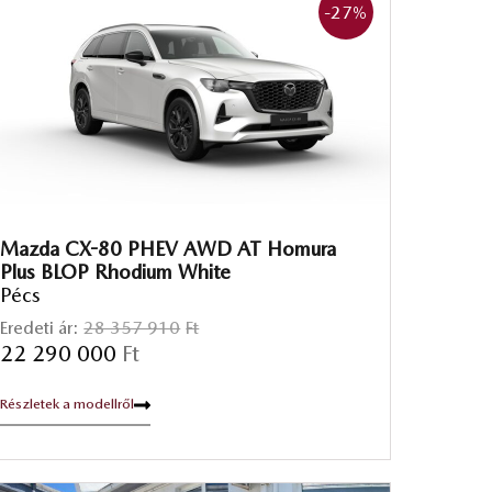
-27
%
Mazda CX-80 PHEV AWD AT Homura
Plus BLOP Rhodium White
Pécs
Eredeti ár:
28 357 910
Ft
22 290 000
Ft
Részletek a modellről