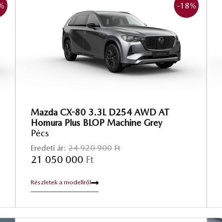
%
-18
%
Mazda CX-80 3.3L D254 AWD AT
Homura Plus BLOP Machine Grey
Pécs
Eredeti ár:
24 920 900
Ft
21 050 000
Ft
Részletek a modellről