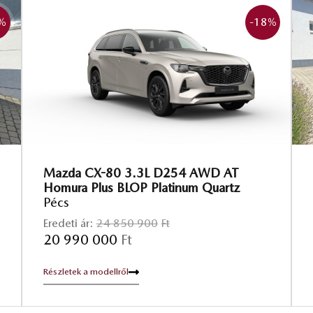
%
-18
%
Mazda CX-80 3.3L D254 AWD AT
Homura Plus BLOP Platinum Quartz
Pécs
Eredeti ár:
24 850 900
Ft
20 990 000
Ft
Részletek a modellről