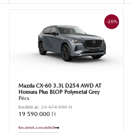
-20
%
Mazda CX-60 3.3L D254 AWD AT
Homura Plus BLOP Polymetal Grey
Pécs
Eredeti ár:
23 474 900
Ft
19 590 000
Ft
Részletek a modellről