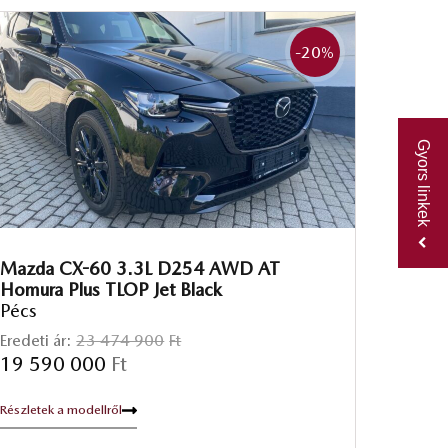
-20
%
Gyors linkek
Mazda CX-60 3.3L D254 AWD AT
Homura Plus TLOP Jet Black
Pécs
Eredeti ár:
23 474 900
Ft
19 590 000
Ft
Részletek a modellről