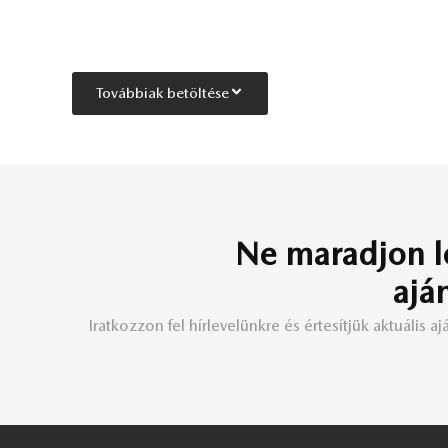
Továbbiak betöltése
Ne maradjon l
ajá
Iratkozzon fel hírlevelünkre és értesítjük aktuális ajá