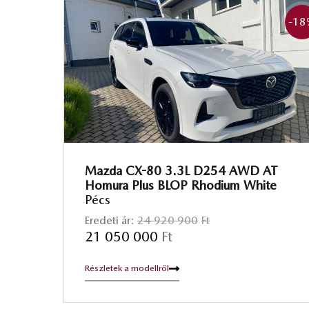
-18
Mazda CX-80 3.3L D254 AWD AT
Homura Plus BLOP Rhodium White
Pécs
Eredeti ár:
24 920 900
Ft
21 050 000
Ft
Részletek a modellről