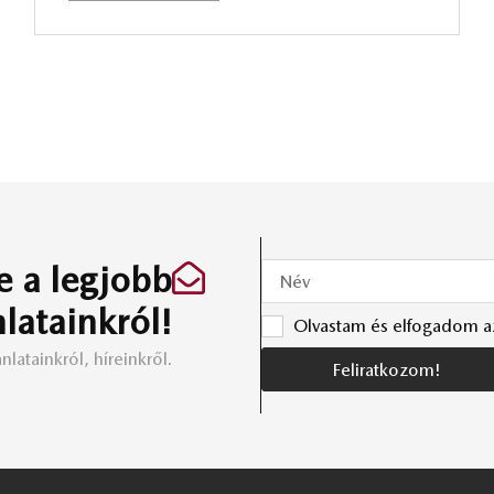
e a legjobb
nlatainkról!
Olvastam és elfogadom 
nlatainkról, híreinkről.
Feliratkozom!