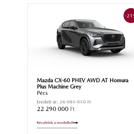
-21
Mazda CX-60 PHEV AWD AT Homura
Plus Machine Grey
Pécs
Eredeti ár:
26 981 910
Ft
22 290 000
Ft
Részletek a modellről