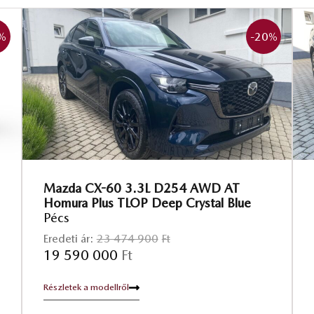
%
-20
%
Mazda CX-60 3.3L D254 AWD AT
Homura Plus TLOP Deep Crystal Blue
Pécs
Eredeti ár:
23 474 900
Ft
19 590 000
Ft
Részletek a modellről