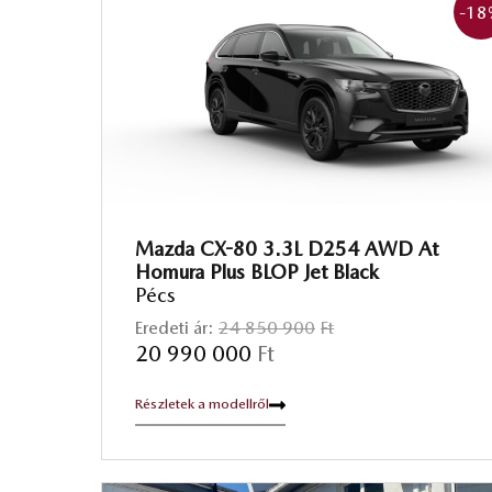
-18
Mazda CX-80 3.3L D254 AWD At
Homura Plus BLOP Jet Black
Pécs
Eredeti ár:
24 850 900
Ft
20 990 000
Ft
Részletek a modellről