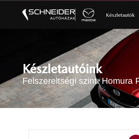
Készletautók
Készletautóink
Felszereltségi szint: Homura 