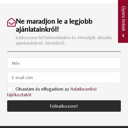
Gyors linkek
Ne maradjon le a legjobb
ajánlatainkról!
Iratkozzon fel hírlevelünkre és értesítjük aktuális
ajánlatainkról, híreinkről.
Olvastam és elfogadom az
Adatkezelési
tájékoztatót
Feliratkozom!