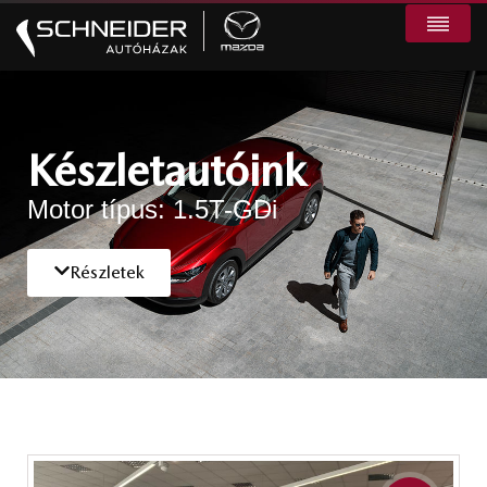
Készletautóink
Motor típus: 1.5T-GDi
Részletek