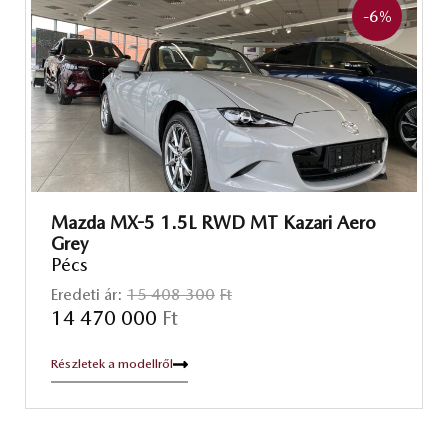
-6
%
Mazda MX-5 1.5L RWD MT Kazari Aero
Grey
Pécs
Eredeti ár:
15 408 300
Ft
14 470 000
Ft
Részletek a modellről