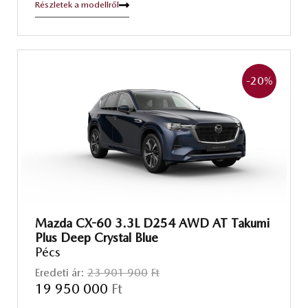
Részletek a modellről
-20
%
Mazda CX-60 3.3L D254 AWD AT Takumi
Plus Deep Crystal Blue
Pécs
Eredeti ár:
23 901 900
Ft
19 950 000
Ft