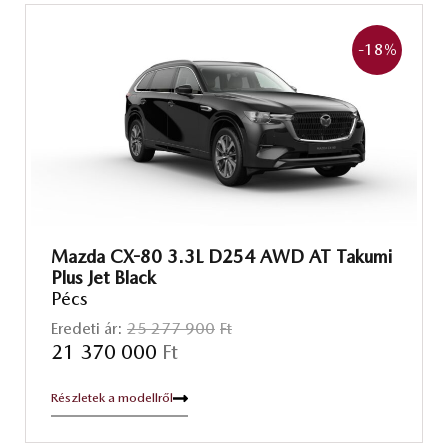
-18
%
Mazda CX-80 3.3L D254 AWD AT Takumi
Plus Jet Black
Pécs
Eredeti ár:
25 277 900
Ft
21 370 000
Ft
Részletek a modellről