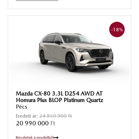
-18
%
Mazda CX-80 3.3L D254 AWD AT
Homura Plus BLOP Platinum Quartz
Pécs
Eredeti ár:
24 850 900
Ft
20 990 000
Ft
Részletek a modellről