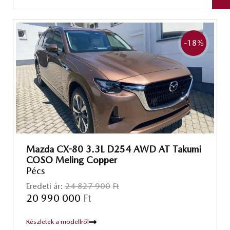
-18
%
Mazda CX-80 3.3L D254 AWD AT Takumi
COSO Meling Copper
Pécs
Eredeti ár:
24 827 900
Ft
20 990 000
Ft
Részletek a modellről