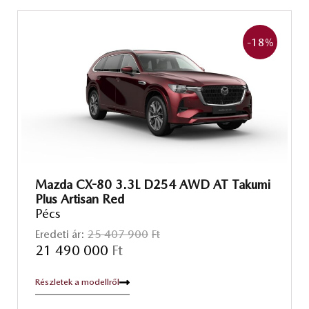
-18
%
Mazda CX-80 3.3L D254 AWD AT Takumi
Plus Artisan Red
Pécs
Eredeti ár:
25 407 900
Ft
21 490 000
Ft
Részletek a modellről