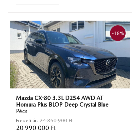
-18
%
Mazda CX-80 3.3L D254 AWD AT
Homura Plus BLOP Deep Crystal Blue
Pécs
Eredeti ár:
24 850 900
Ft
20 990 000
Ft