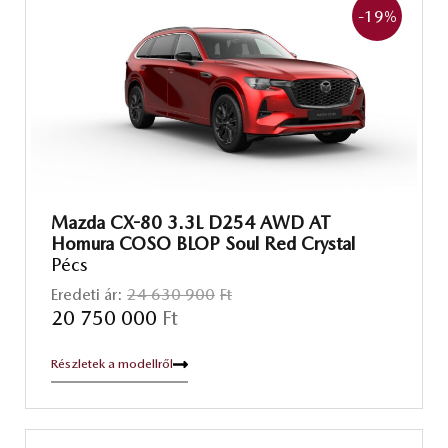
-19
%
Mazda CX-80 3.3L D254 AWD AT
Homura COSO BLOP Soul Red Crystal
Pécs
Eredeti ár:
24 630 900
Ft
20 750 000
Ft
Részletek a modellről