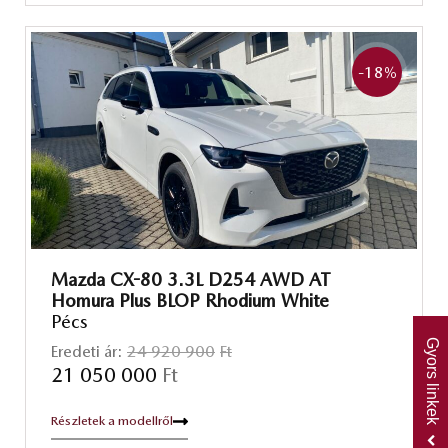
-18
%
Mazda CX-80 3.3L D254 AWD AT
Homura Plus BLOP Rhodium White
Pécs
Gyors linkek
Eredeti ár:
24 920 900
Ft
21 050 000
Ft
Részletek a modellről