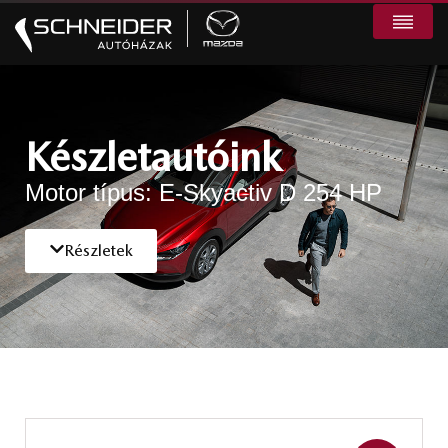
Készletautóink
Motor típus: E-Skyactiv D 254 HP
Részletek