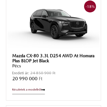
-18
%
Mazda CX-80 3.3L D254 AWD At Homura
Plus BLOP Jet Black
Pécs
Eredeti ár:
24 850 900
Ft
20 990 000
Ft
Részletek a modellről