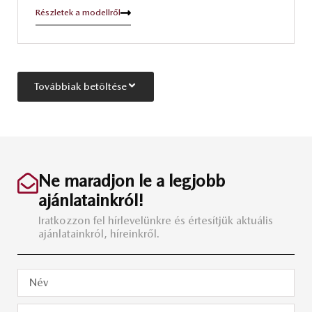
Részletek a modellről
Továbbiak betöltése
Ne maradjon le a legjobb
ajánlatainkról!
Iratkozzon fel hírlevelünkre és értesítjük aktuális
ajánlatainkról, híreinkről.