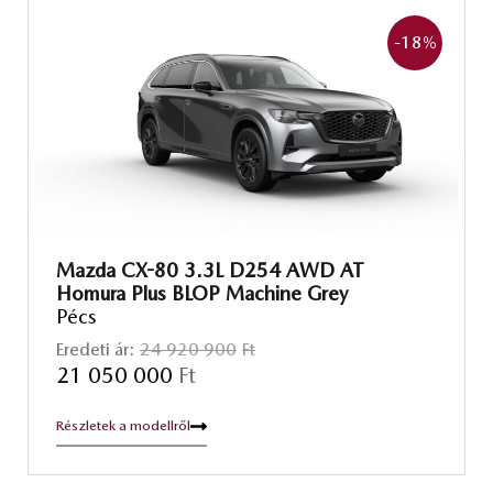
-18
%
Mazda CX-80 3.3L D254 AWD AT
Homura Plus BLOP Machine Grey
Pécs
Eredeti ár:
24 920 900
Ft
21 050 000
Ft
Részletek a modellről