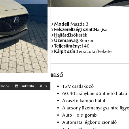
Modell:
Mazda 3
Felszereltségi szint:
Nagisa
Hajtás:
Elsőkerék
Üzemanyag:
Benzin
Teljesítmény:
140
Kárpit szín:
Terracota/Fekete
BELSŐ
12V csat­la­ko­zó
ebook
LinkedIn
X
60:40 arány­ban dönt­he­tő hát­só ü
Akasz­tó kam­pó há­tul
Ala­csony üzem­anyag­szint­re fi­gye
Auto Hold gomb
Au­to­ma­ta lég­kon­di­ci­o­ná­ló