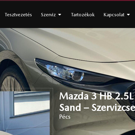
Tesztvezetés
Szerviz
Tartozékok
Kapcsolat
Mazda 3 HB 2.5L
Sand – Szervizcse
Pécs