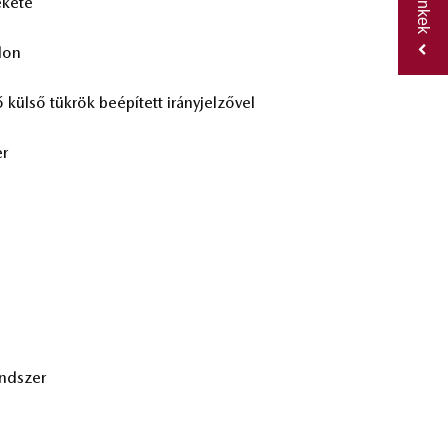
­ke­te
­lon
 kül­ső tük­rök be­épí­tett irány­jel­ző­vel
er
rend­szer