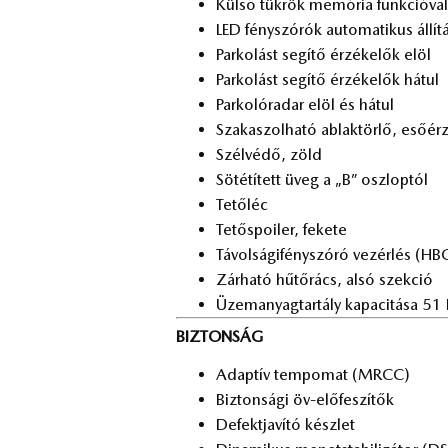
Kül­ső tük­rök me­mó­ria funk­ci­ó­val
LED fény­szó­rók au­to­ma­ti­kus ál­lí­t
Par­ko­lást se­gí­tő ér­zé­ke­lők elöl
Par­ko­lást se­gí­tő ér­zé­ke­lők há­tul
Par­ko­ló­ra­dar elöl és há­tul
Sza­ka­szol­ha­tó ab­lak­tör­lő, eső­ér­z
Szél­vé­dő, zöld
Sö­té­tí­tett üveg a „B” osz­lop­tól
Te­tő­léc
Te­tő­spo­i­ler, fe­ke­te
Tá­vol­ság­i­fény­szó­ró ve­zér­lés (HB
Zár­ha­tó hű­tő­rács, alsó szek­ció
Üzem­anyag­tar­tály ka­pa­ci­tá­sa 51 
BIZTONSÁG
Adap­tív tem­po­mat (MRCC)
Biz­ton­sá­gi öv-elő­fe­szí­tők
De­fekt­ja­ví­tó kész­let