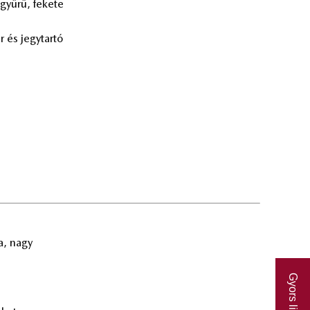
gyű­rű, fe­ke­te
r és jegy­tar­tó
sa, nagy
Gyors linkek