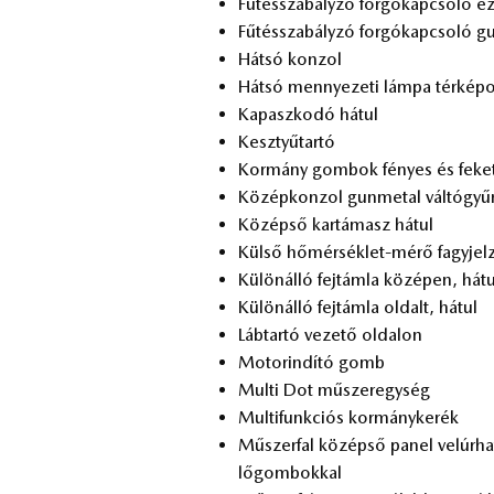
Fű­tés­sza­bály­zó for­gó­kap­cso­ló ez
Fű­tés­sza­bály­zó for­gó­kap­cso­ló gu
Hát­só kon­zol
Hát­só mennye­ze­ti lám­pa tér­kép­ol
Ka­pasz­ko­dó há­tul
Kesz­tyű­tar­tó
Kor­mány gom­bok fé­nyes és fe­ke­
Kö­zép­kon­zol gun­me­tal vál­tó­gyű­rű
Kö­zép­ső kar­tá­masz há­tul
Kül­ső hő­mér­sék­let-mérő fagy­jel­
Kü­lön­ál­ló fej­tám­la kö­zé­pen, há­t
Kü­lön­ál­ló fej­tám­la ol­dalt, há­tul
Láb­tar­tó ve­ze­tő ol­da­lon
Mo­tor­in­dí­tó gomb
Mul­ti Dot mű­szer­egy­ség
Mul­ti­funk­ci­ós kor­mány­ke­rék
Mű­szer­fal kö­zép­ső pa­nel ve­lúr­ha­
lő­gom­bok­kal