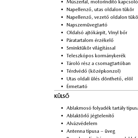
Mű­szer­fal, mo­tor­in­dí­tó kap­cso­ló­
Nap­el­len­ző, utas ol­da­lon tü­kör
Nap­el­len­ző, ve­ze­tő ol­da­lon tü­kö
Nap­szem­üveg­tar­tó
Ol­dal­só aj­tó­kár­pit, Vinyl bőr
Pá­ra­tar­ta­lom ér­zé­ke­lő
Smink­tü­kör vi­lá­gí­tás­sal
Te­lesz­kó­pos kor­mány­ke­rék
Tá­ro­ló rész a cso­mag­tar­tó­ban
Térd­vé­dő (kö­zép­kon­zol)
Utas ol­da­li ülés dönt­he­tő, elöl
Ér­me­tar­tó
KÜLSŐ
Ab­lak­mo­só fo­lya­dék tar­tály tí­pu­
Ab­lak­tör­lő jég­te­le­ní­tő
Al­váz­vé­de­lem
An­ten­na tí­pu­sa – üveg