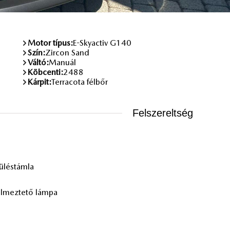
Motor típus:
E-Skyactiv G140
Szín:
Zircon Sand
Váltó:
Manuál
Köbcenti:
2488
Kárpit:
Terracota félbőr
Felszereltség
lés­tám­la
l­mez­te­tő lám­pa