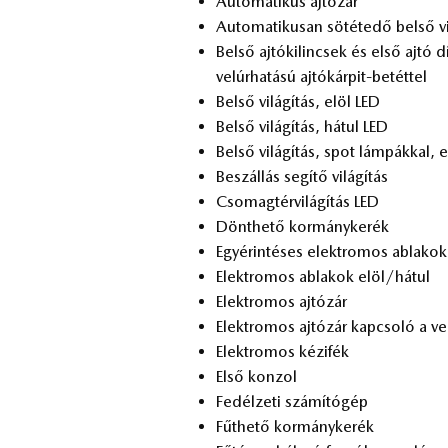
Au­to­ma­ti­kus aj­tó­zár
Au­to­ma­ti­ku­san sö­té­te­dő bel­ső vi
Bel­ső aj­tó­ki­lin­csek és első ajtó dís
ve­lúr­ha­tá­sú aj­tó­kár­pit-be­tét­tel
Bel­ső vi­lá­gí­tás, elöl LED
Bel­ső vi­lá­gí­tás, há­tul LED
Bel­ső vi­lá­gí­tás, spot lám­pák­kal, 
Be­szál­lás se­gí­tő vi­lá­gí­tás
Cso­mag­tér­vi­lá­gí­tás LED
Dönt­he­tő kor­mány­ke­rék
Egy­érin­té­ses elekt­ro­mos ab­la­kok
Elekt­ro­mos ab­la­kok elöl/há­tul
Elekt­ro­mos aj­tó­zár
Elekt­ro­mos aj­tó­zár kap­cso­ló a ve­
Elekt­ro­mos ké­zi­fék
Első kon­zol
Fe­dél­ze­ti szá­mí­tó­gép
Fűt­he­tő kor­mány­ke­rék