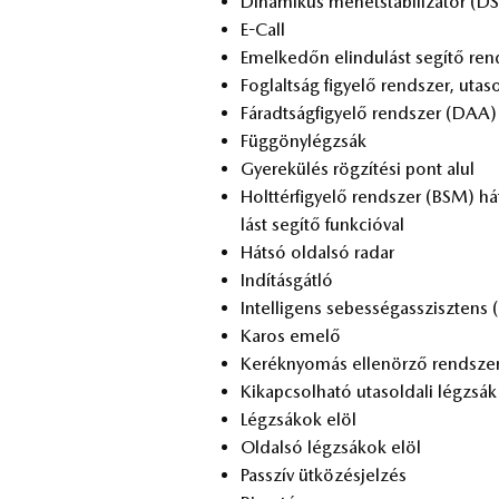
Di­na­mi­kus me­net­sta­bi­li­zá­tor (D
E-Call
Emel­ke­dőn el­in­du­lást se­gí­tő r
Fog­lalt­ság fi­gye­lő rend­szer, utas­o
Fá­radt­ság­fi­gye­lő rend­szer (DAA)
Füg­göny­lég­zsák
Gye­rek­ülés rög­zí­té­si pont alul
Holt­tér­fi­gye­lő rend­szer (BSM) hát
lást se­gí­tő funk­ci­ó­val
Hát­só ol­dal­só ra­dar
In­dí­tás­gát­ló
In­tel­li­gens se­bes­ség­asszisz­tens 
Ka­ros eme­lő
Ke­rék­nyo­más el­le­nör­ző rend­sz
Ki­kap­csol­ha­tó utas­ol­da­li lég­zsák
Lég­zsá­kok elöl
Ol­dal­só lég­zsá­kok elöl
Passzív üt­kö­zés­jel­zés