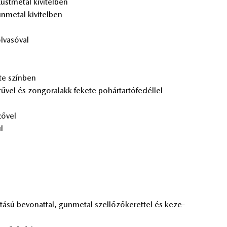
üst­me­tál ki­vi­tel­ben
n­me­tal ki­vi­tel­ben
­va­só­val
te szín­ben
­vel és zon­go­ra­lakk fe­ke­te po­hár­tar­tó­fe­dél­lel
ző­vel
ul
tá­sú be­vo­nat­tal, gun­me­tal szel­lő­ző­ke­ret­tel és ke­ze­