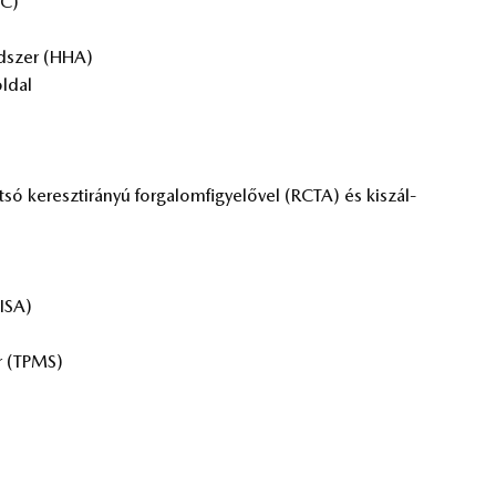
SC)
end­szer (HHA)
l­dal
­só ke­reszt­irá­nyú for­ga­lom­fi­gye­lő­vel (RCTA) és ki­szál­
(ISA)
er (TPMS)