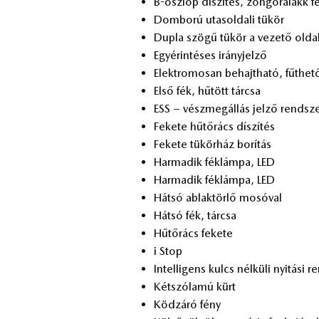
B-osz­lop dí­szí­tés, zon­go­ra­lakk fe
Dom­bo­rú utas­ol­da­li tü­kör
Dup­la szö­gű tü­kör a ve­ze­tő ol­da
Egy­érin­té­ses irány­jel­ző
Elekt­ro­mo­san be­hajt­ha­tó, fűt­he­tő
Első fék, hű­tött tár­csa
ESS – vész­meg­ál­lás jel­ző rend­sz
Fe­ke­te hű­tő­rács dí­szí­tés
Fe­ke­te tü­kör­ház bo­rí­tás
Har­ma­dik fék­lám­pa, LED
Har­ma­dik fék­lám­pa, LED
Hát­só ab­lak­tör­lő mo­só­val
Hát­só fék, tár­csa
Hű­tő­rács fe­ke­te
i Stop
In­tel­li­gens kulcs nél­kü­li nyi­tá­si 
Két­szó­la­mú kürt
Köd­zá­ró fény