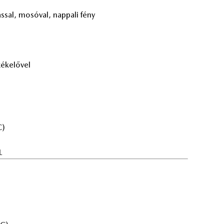
ás­sal, mo­só­val, nap­pa­li fény
é­ke­lő­vel
C)
L