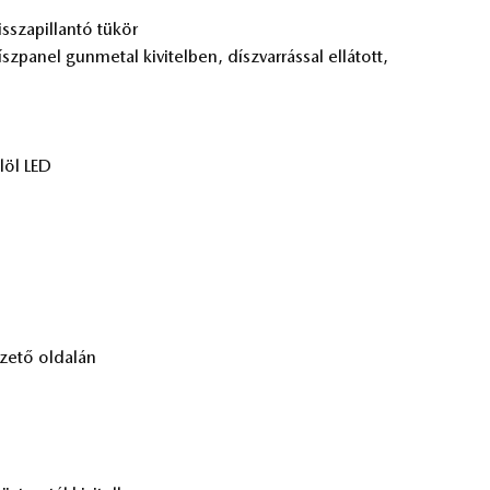
ssza­pil­lan­tó tü­kör
z­pa­nel gun­me­tal ki­vi­tel­ben, dísz­var­rás­sal el­lá­tott,
elöl LED
ze­tő ol­da­lán