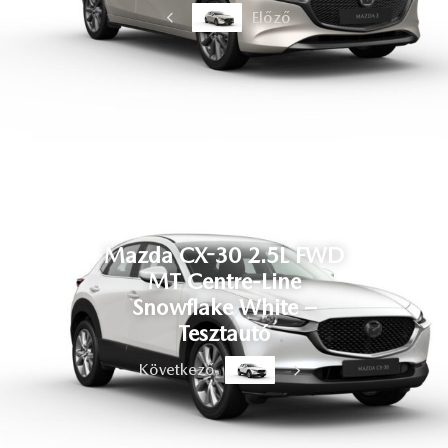
Előző
Mazda CX-30 2.5L FWD
MT Centre-Line
Snowflake White –
Tesztautó
Következő