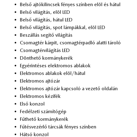
Bel­ső aj­tó­ki­lin­csek fé­nyes szín­ben elöl és há­tul
Bel­ső vi­lá­gí­tás, elöl LED
Bel­ső vi­lá­gí­tás, há­tul LED
Bel­ső vi­lá­gí­tás, spot lám­pák­kal, elöl LED
Be­szál­lás se­gí­tő vi­lá­gí­tás
Cso­mag­tér kár­pit, cso­mag­tér­pad­ló alat­ti tá­ro­ló
Cso­mag­tér­vi­lá­gí­tás LED
Dönt­he­tő kor­mány­ke­rék
Egy­érin­té­ses elekt­ro­mos ab­la­kok
Elekt­ro­mos ab­la­kok elöl/há­tul
Elekt­ro­mos aj­tó­zár
Elekt­ro­mos aj­tó­zár kap­cso­ló a ve­ze­tő ol­da­lán
Elekt­ro­mos ké­zi­fék
Első kon­zol
Fe­dél­ze­ti szá­mí­tó­gép
Fűt­he­tő kor­mány­ke­rék
Fű­tés­ve­zér­lő tár­csák fé­nyes szín­ben
Hát­só kon­zol