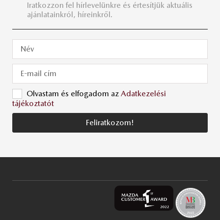
Iratkozzon fel hírlevelünkre és értesítjük aktuális
ajánlatainkról, híreinkről.
Olvastam és elfogadom az
Adatkezelési
tájékoztatót
Feliratkozom!