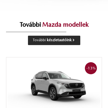
További
Mazda modellek
További
készletautóink
-13
%