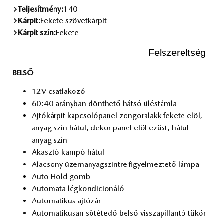
Teljesítmény:
140
Kárpit:
Fekete szövetkárpit
Kárpit szín:
Fekete
Felszereltség
BELSŐ
12V csat­la­ko­zó
60:40 arány­ban dönt­he­tő hát­só ülés­tám­la
Aj­tó­kár­pit kap­cso­ló­pa­nel zon­go­ra­lakk fe­ke­te elöl,
anyag szín há­tul, de­kor pa­nel elöl ezüst, há­tul
anyag szín
Akasz­tó kam­pó há­tul
Ala­csony üzem­anyag­szint­re fi­gyel­mez­te­tő lám­pa
Auto Hold gomb
Au­to­ma­ta lég­kon­di­ci­o­ná­ló
Au­to­ma­ti­kus aj­tó­zár
Au­to­ma­ti­ku­san sö­té­te­dő bel­ső vissza­pil­lan­tó tü­kör