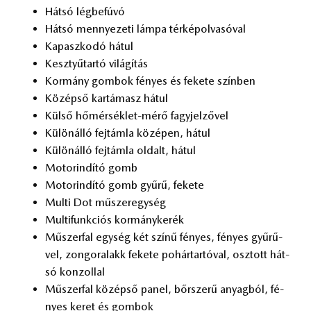
Hát­só lég­be­fú­vó
Hát­só mennye­ze­ti lám­pa tér­kép­ol­va­só­val
Ka­pasz­ko­dó há­tul
Kesz­tyű­tar­tó vi­lá­gí­tás
Kor­mány gom­bok fé­nyes és fe­ke­te szín­ben
Kö­zép­ső kar­tá­masz há­tul
Kül­ső hő­mér­sék­let-mérő fagy­jel­ző­vel
Kü­lön­ál­ló fej­tám­la kö­zé­pen, há­tul
Kü­lön­ál­ló fej­tám­la ol­dalt, há­tul
Mo­tor­in­dí­tó gomb
Mo­tor­in­dí­tó gomb gyű­rű, fe­ke­te
Mul­ti Dot mű­szer­egy­ség
Mul­ti­funk­ci­ós kor­mány­ke­rék
Mű­szer­fal egy­ség két szí­nű fé­nyes, fé­nyes gyű­rű­
vel, zon­go­ra­lakk fe­ke­te po­hár­tar­tó­val, osz­tott hát­
só kon­zol­lal
Mű­szer­fal kö­zép­ső pa­nel, bőr­sze­rű anyag­ból, fé­
nyes ke­ret és gom­bok