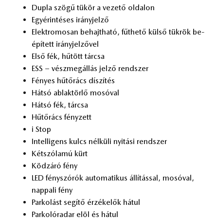
Dup­la szö­gű tü­kör a ve­ze­tő ol­da­lon
Egy­érin­té­ses irány­jel­ző
Elekt­ro­mo­san be­hajt­ha­tó, fűt­he­tő kül­ső tük­rök be­
épí­tett irány­jel­ző­vel
Első fék, hű­tött tár­csa
ESS – vész­meg­ál­lás jel­ző rend­szer
Fé­nyes hű­tő­rács dí­szí­tés
Hát­só ab­lak­tör­lő mo­só­val
Hát­só fék, tár­csa
Hű­tő­rács fény­zett
i Stop
In­tel­li­gens kulcs nél­kü­li nyi­tá­si rend­szer
Két­szó­la­mú kürt
Köd­zá­ró fény
LED fény­szó­rók au­to­ma­ti­kus ál­lí­tás­sal, mo­só­val,
nap­pa­li fény
Par­ko­lást se­gí­tő ér­zé­ke­lők há­tul
Par­ko­ló­ra­dar elöl és há­tul