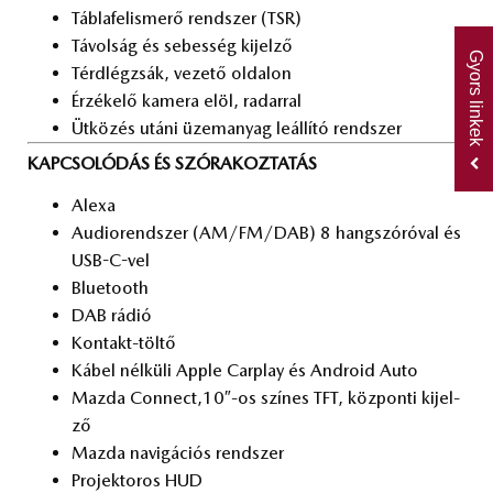
Táb­la­fel­is­me­rő rend­szer (TSR)
Tá­vol­ság és se­bes­ség ki­jel­ző
Gyors linkek
Térd­lég­zsák, ve­ze­tő ol­da­lon
Ér­zé­ke­lő ka­me­ra elöl, ra­dar­ral
Üt­kö­zés utá­ni üzem­anyag le­ál­lí­tó rend­szer
KAPCSOLÓDÁS ÉS SZÓRAKOZTATÁS
Ale­xa
Au­dio­rend­szer (AM/FM/DAB) 8 hang­szó­ró­val és
USB-C-vel
Blu­e­to­oth
DAB rá­dió
Kon­takt-töl­tő
Ká­bel nél­kü­li App­le Car­play és And­ro­id Auto
Mazda Con­nect,10″-os szí­nes TFT, köz­pon­ti ki­jel­
ző
Mazda na­vi­gá­ci­ós rend­szer
Pro­jekt­o­ros HUD