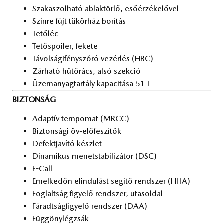
Sza­ka­szol­ha­tó ab­lak­tör­lő, eső­ér­zé­ke­lő­vel
Szín­re fújt tü­kör­ház bo­rí­tás
Te­tő­léc
Te­tő­spo­i­ler, fe­ke­te
Tá­vol­ság­i­fény­szó­ró ve­zér­lés (HBC)
Zár­ha­tó hű­tő­rács, alsó szek­ció
Üzem­anyag­tar­tály ka­pa­ci­tá­sa 51 L
BIZTONSÁG
Adap­tív tem­po­mat (MRCC)
Biz­ton­sá­gi öv-elő­fe­szí­tők
De­fekt­ja­ví­tó kész­let
Di­na­mi­kus me­net­sta­bi­li­zá­tor (DSC)
E-Call
Emel­ke­dőn el­in­du­lást se­gí­tő rend­szer (HHA)
Fog­lalt­ság fi­gye­lő rend­szer, utas­ol­dal
Fá­radt­ság­fi­gye­lő rend­szer (DAA)
Füg­göny­lég­zsák