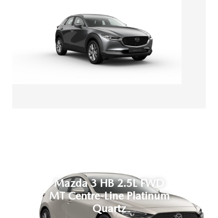
Mazda 3 HB 2.5L FWD
MT Centre-Line Platinum
Quartz