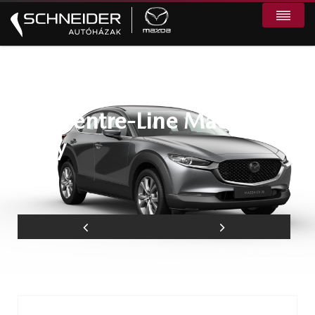
Mazda CX-30 2.5L FWD
MT Centre-Line Machine
Grey
Pécs