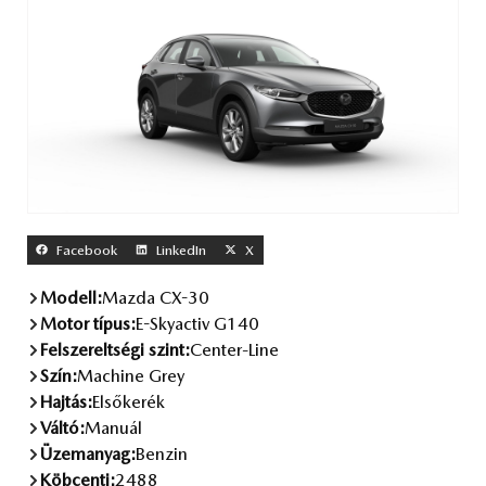
Facebook
LinkedIn
X
Modell:
Mazda CX-30
Motor típus:
E-Skyactiv G140
Felszereltségi szint:
Center-Line
Szín:
Machine Grey
Hajtás:
Elsőkerék
Váltó:
Manuál
Üzemanyag:
Benzin
Köbcenti:
2488