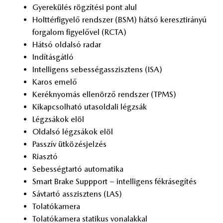
Gye­rek­ülés rög­zí­té­si pont alul
Holt­tér­fi­gye­lő rend­szer (BSM) hát­só ke­reszt­irá­nyú
for­ga­lom fi­gye­lő­vel (RCTA)
Hát­só ol­dal­só ra­dar
In­dí­tás­gát­ló
In­tel­li­gens se­bes­ség­asszisz­tens (ISA)
Ka­ros eme­lő
Ke­rék­nyo­más el­le­nör­ző rend­szer (TPMS)
Ki­kap­csol­ha­tó utas­ol­da­li lég­zsák
Lég­zsá­kok elöl
Ol­dal­só lég­zsá­kok elöl
Passzív üt­kö­zés­jel­zés
Ri­asz­tó
Se­bes­ség­tar­tó au­to­ma­ti­ka
Smart Brake Supp­port – in­tel­li­gens fék­rá­se­gí­tés
Sáv­tar­tó asszisz­tens (LAS)
To­la­tó­ka­me­ra
To­la­tó­ka­me­ra sta­ti­kus vo­na­lak­kal