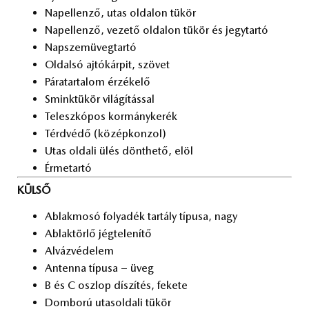
Nap­el­len­ző, utas ol­da­lon tü­kör
Nap­el­len­ző, ve­ze­tő ol­da­lon tü­kör és jegy­tar­tó
Nap­szem­üveg­tar­tó
Ol­dal­só aj­tó­kár­pit, szö­vet
Pá­ra­tar­ta­lom ér­zé­ke­lő
Smink­tü­kör vi­lá­gí­tás­sal
Te­lesz­kó­pos kor­mány­ke­rék
Térd­vé­dő (kö­zép­kon­zol)
Utas ol­da­li ülés dönt­he­tő, elöl
Ér­me­tar­tó
KÜLSŐ
Ab­lak­mo­só fo­lya­dék tar­tály tí­pu­sa, nagy
Ab­lak­tör­lő jég­te­le­ní­tő
Al­váz­vé­de­lem
An­ten­na tí­pu­sa – üveg
B és C osz­lop dí­szí­tés, fe­ke­te
Dom­bo­rú utas­ol­da­li tü­kör