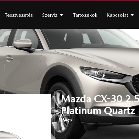
Tesztvezetés
Szerviz
Tartozékok
Kapcsolat
Mazda CX-30 2.5
Platinum Quartz
Pécs