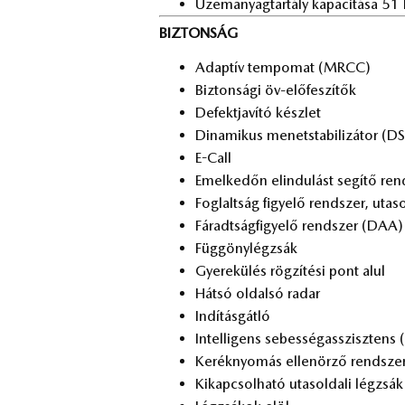
Üzem­anyag­tar­tály ka­pa­ci­tá­sa 51 
BIZTONSÁG
Adap­tív tem­po­mat (MRCC)
Biz­ton­sá­gi öv-elő­fe­szí­tők
De­fekt­ja­ví­tó kész­let
Di­na­mi­kus me­net­sta­bi­li­zá­tor (D
E-Call
Emel­ke­dőn el­in­du­lást se­gí­tő r
Fog­lalt­ság fi­gye­lő rend­szer, utas­o
Fá­radt­ság­fi­gye­lő rend­szer (DAA)
Füg­göny­lég­zsák
Gye­rek­ülés rög­zí­té­si pont alul
Hát­só ol­dal­só ra­dar
In­dí­tás­gát­ló
In­tel­li­gens se­bes­ség­asszisz­tens 
Ke­rék­nyo­más el­le­nör­ző rend­sz
Ki­kap­csol­ha­tó utas­ol­da­li lég­zsák