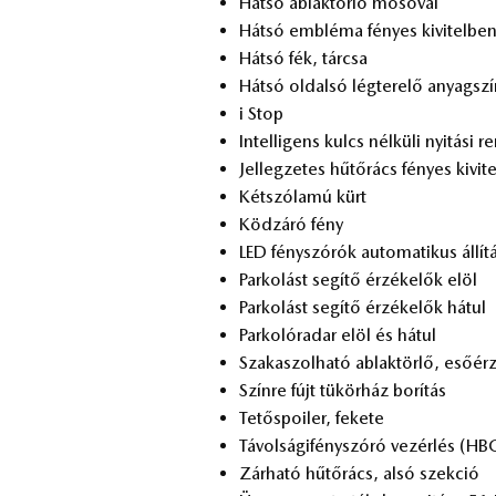
Hát­só ab­lak­tör­lő mo­só­val
Hát­só emb­lé­ma fé­nyes ki­vi­tel­be
Hát­só fék, tár­csa
Hát­só ol­dal­só lég­te­re­lő anyag­sz
i Stop
In­tel­li­gens kulcs nél­kü­li nyi­tá­si 
Jel­leg­ze­tes hű­tő­rács fé­nyes ki­vi
Két­szó­la­mú kürt
Köd­zá­ró fény
LED fény­szó­rók au­to­ma­ti­kus ál­lí­t
Par­ko­lást se­gí­tő ér­zé­ke­lők elöl
Par­ko­lást se­gí­tő ér­zé­ke­lők há­tul
Par­ko­ló­ra­dar elöl és há­tul
Sza­ka­szol­ha­tó ab­lak­tör­lő, eső­ér­z
Szín­re fújt tü­kör­ház bo­rí­tás
Te­tő­spo­i­ler, fe­ke­te
Tá­vol­ság­i­fény­szó­ró ve­zér­lés (HB
Zár­ha­tó hű­tő­rács, alsó szek­ció