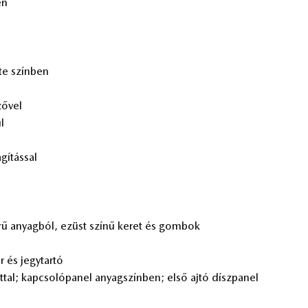
en
te szín­ben
ző­vel
ul
­gí­tás­sal
e­rű anyag­ból, ezüst szí­nű ke­ret és gom­bok
r és jegy­tar­tó
nat­tal; kap­cso­ló­pa­nel anyag­szín­ben; első ajtó dísz­pa­nel