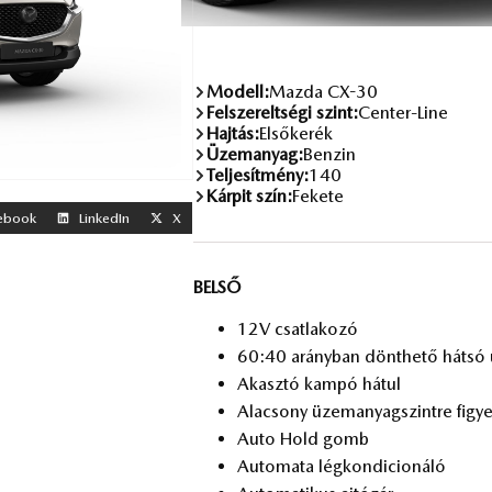
Modell:
Mazda CX-30
Felszereltségi szint:
Center-Line
Hajtás:
Elsőkerék
Üzemanyag:
Benzin
Teljesítmény:
140
Kárpit szín:
Fekete
ebook
LinkedIn
X
BELSŐ
12V csat­la­ko­zó
60:40 arány­ban dönt­he­tő hát­só ü
Akasz­tó kam­pó há­tul
Ala­csony üzem­anyag­szint­re fi­gye
Auto Hold gomb
Au­to­ma­ta lég­kon­di­ci­o­ná­ló