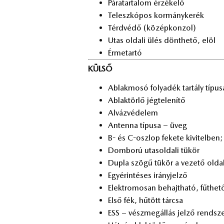
Pá­ra­tar­ta­lom ér­zé­ke­lő
Te­lesz­kó­pos kor­mány­ke­rék
Térd­vé­dő (kö­zép­kon­zol)
Utas ol­da­li ülés dönt­he­tő, elöl
Ér­me­tar­tó
KÜLSŐ
Ab­lak­mo­só fo­lya­dék tar­tály tí­pu­
Ab­lak­tör­lő jég­te­le­ní­tő
Al­váz­vé­de­lem
An­ten­na tí­pu­sa – üveg
B- és C-osz­lop fe­ke­te ki­vi­tel­ben; 
Dom­bo­rú utas­ol­da­li tü­kör
Dup­la szö­gű tü­kör a ve­ze­tő ol­da
Egy­érin­té­ses irány­jel­ző
Elekt­ro­mo­san be­hajt­ha­tó, fűt­he­tő
Első fék, hű­tött tár­csa
ESS – vész­meg­ál­lás jel­ző rend­sz