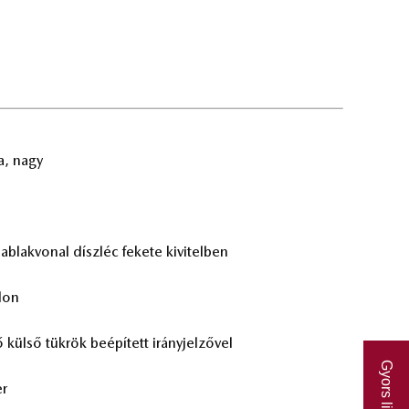
sa, nagy
ab­lak­vo­nal dísz­léc fe­ke­te ki­vi­tel­ben
­lon
 kül­ső tük­rök be­épí­tett irány­jel­ző­vel
Gyors linkek
er