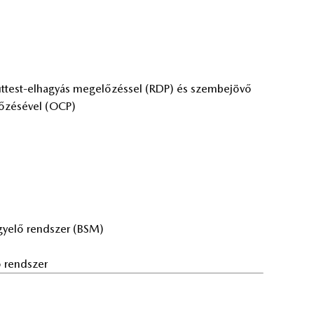
 út­test-el­ha­gyás meg­elő­zés­sel (RDP) és szem­be­jö­vő
lő­zé­sé­vel (OCP)
fi­gye­lő rend­szer (BSM)
tó rend­szer