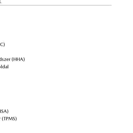
L
SC)
end­szer (HHA)
l­dal
(ISA)
er (TPMS)