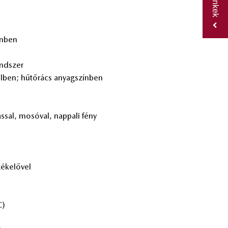
n
ín­ben
rend­szer
­tel­ben; hű­tő­rács anyag­szín­ben
ás­sal, mo­só­val, nap­pa­li fény
é­ke­lő­vel
C)