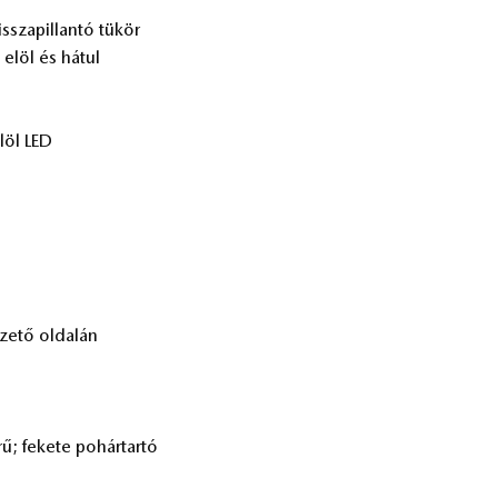
ssza­pil­lan­tó tü­kör
n elöl és há­tul
elöl LED
ze­tő ol­da­lán
ű; fe­ke­te po­hár­tar­tó