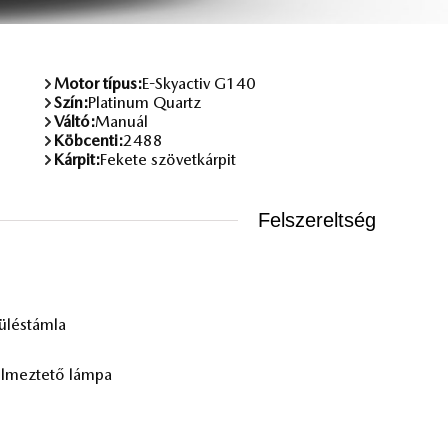
Motor típus:
E-Skyactiv G140
Szín:
Platinum Quartz
Váltó:
Manuál
Köbcenti:
2488
Kárpit:
Fekete szövetkárpit
Felszereltség
lés­tám­la
l­mez­te­tő lám­pa