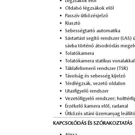
Lég­zsá­kok elöl
Ol­dal­só lég­zsá­kok elöl
Passzív üt­kö­zés­jel­ző
Ri­asz­tó
Se­bes­ség­tar­tó au­to­ma­ti­ka
Sáv­tar­tást se­gí­tő rend­szer (LAS)
sáv­ba tör­té­nő át­sod­ró­dás meg­e
To­la­tó­ka­me­ra
To­la­tó­ka­me­ra sta­ti­kus vo­na­lak­kal
Táb­la­fel­is­me­rő rend­szer (TSR)
Tá­vol­ság és se­bes­ség ki­jel­ző
Térd­lég­zsák, ve­ze­tő ol­da­lon
Utas­fi­gye­lő rend­szer
Ve­ze­tő­fi­gye­lő rend­szer; holt­tér­
Ér­zé­ke­lő ka­me­ra elöl, ra­dar­ral
Üt­kö­zés utá­ni üzem­anyag le­ál­lí­
KAPCSOLÓDÁS ÉS SZÓRAKOZTATÁS
Ale­xa