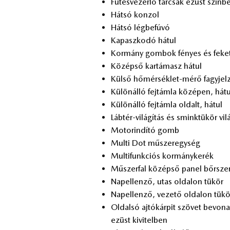
Fű­tés­ve­zér­lő tár­csák ezüst szín­b
Hát­só kon­zol
Hát­só lég­be­fú­vó
Ka­pasz­ko­dó há­tul
Kor­mány gom­bok fé­nyes és fe­ke­
Kö­zép­ső kar­tá­masz há­tul
Kül­ső hő­mér­sék­let-mérő fagy­jel­
Kü­lön­ál­ló fej­tám­la kö­zé­pen, há­t
Kü­lön­ál­ló fej­tám­la ol­dalt, há­tul
Láb­tér-vi­lá­gí­tás és smink­tü­kör vi­lá
Mo­tor­in­dí­tó gomb
Mul­ti Dot mű­szer­egy­ség
Mul­ti­funk­ci­ós kor­mány­ke­rék
Mű­szer­fal kö­zép­ső pa­nel bőr­sz
Nap­el­len­ző, utas ol­da­lon tü­kör
Nap­el­len­ző, ve­ze­tő ol­da­lon tü­kö
Ol­dal­só aj­tó­kár­pit szö­vet be­vo­
ezüst ki­vi­tel­ben