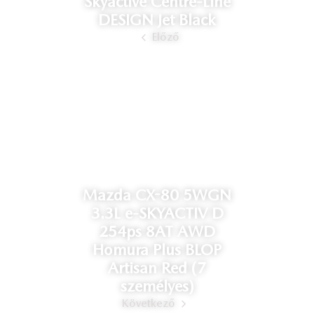
Skyactive Centre-Line
DESIGN Jet Black
Előző
Mazda CX-80 5WGN
3.3L e-SKYACTIV D
254ps 8AT AWD
Homura Plus BLOP
Artisan Red (7
személyes)
Következő