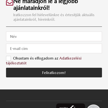
Ne maradjon le a legjobb
ajánlatainkról!
Iratkozzon fel hírlevelünkre és értesítjük aktuális
ajánlatainkról, híreinkről.
Olvastam és elfogadom az
Adatkezelési
tájékoztatót
Feliratkozom!