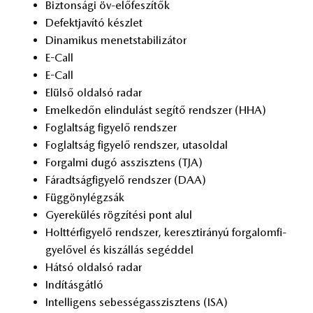
Biz­ton­sá­gi öv-elő­fe­szí­tők
De­fekt­ja­ví­tó kész­let
Di­na­mi­kus me­net­sta­bi­li­zá­tor
E-Call
E-Call
Elül­ső ol­dal­só ra­dar
Emel­ke­dőn el­in­du­lást se­gí­tő rend­szer (HHA)
Fog­lalt­ság fi­gye­lő rend­szer
Fog­lalt­ság fi­gye­lő rend­szer, utas­ol­dal
For­gal­mi dugó asszisz­tens (TJA)
Fá­radt­ság­fi­gye­lő rend­szer (DAA)
Füg­göny­lég­zsák
Gye­rek­ülés rög­zí­té­si pont alul
Holt­tér­fi­gye­lő rend­szer, ke­reszt­irá­nyú for­ga­lom­fi­
gye­lő­vel és ki­szál­lás se­géd­del
Hát­só ol­dal­só ra­dar
In­dí­tás­gát­ló
In­tel­li­gens se­bes­ség­asszisz­tens (ISA)