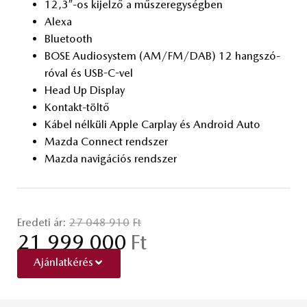
12,3″-os ki­jel­ző a mű­szer­egy­ség­ben
Ale­xa
Blu­e­to­oth
BOSE Au­diosys­tem (AM/FM/DAB) 12 hang­szó­
ró­val és USB-C-vel
Head Up Disp­lay
Kon­takt-töl­tő
Ká­bel nél­kü­li App­le Car­play és And­ro­id Auto
Mazda Con­nect rend­szer
Mazda na­vi­gá­ci­ós rend­szer
Eredeti ár:
27 048 910
Ft
21 999 000
Ft
Ajánlatkérés