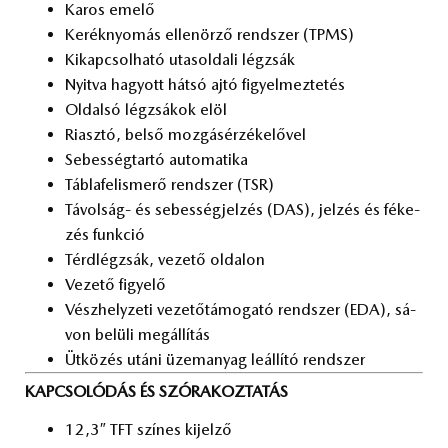
Ka­ros eme­lő
Ke­rék­nyo­más el­le­nör­ző rend­szer (TPMS)
Ki­kap­csol­ha­tó utas­ol­da­li lég­zsák
Nyit­va ha­gyott hát­só ajtó fi­gyel­mez­te­tés
Ol­dal­só lég­zsá­kok elöl
Ri­asz­tó, bel­ső moz­gás­ér­zé­ke­lő­vel
Se­bes­ség­tar­tó au­to­ma­ti­ka
Táb­la­fel­is­me­rő rend­szer (TSR)
Tá­vol­ság- és se­bes­ség­jel­zés (DAS), jel­zés és fé­ke­
zés funk­ció
Térd­lég­zsák, ve­ze­tő ol­da­lon
Ve­ze­tő fi­gye­lő
Vész­hely­ze­ti ve­ze­tő­tá­mo­ga­tó rend­szer (EDA), sá­
von be­lü­li meg­ál­lí­tás
Üt­kö­zés utá­ni üzem­anyag le­ál­lí­tó rend­szer
KAPCSOLÓDÁS ÉS SZÓRAKOZTATÁS
12,3″ TFT szí­nes ki­jel­ző