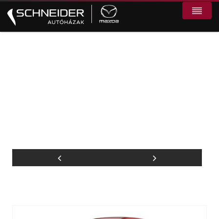
Mazda CX-60 2.5L PHEV
Homura Plus Soul Red
Crystal
Kaposvár