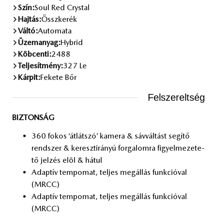
Szín:
Soul Red Crystal
Hajtás:
Összkerék
Váltó:
Automata
Üzemanyag:
Hybrid
Köbcenti:
2488
Teljesítmény:
327 Le
Kárpit:
Fekete Bőr
Felszereltség
BIZTONSÁG
360 fo­kos ‘át­lát­szó’ ka­me­ra & sáv­vál­tást se­gí­tő
rend­szer & ke­reszt­irá­nyú for­ga­lom­ra fi­gyel­me­ze­te­
tő jel­zés elöl & há­tul
Adap­tív tem­po­mat, tel­jes meg­ál­lás funk­ci­ó­val
(MRCC)
Adap­tív tem­po­mat, tel­jes meg­ál­lás funk­ci­ó­val
(MRCC)