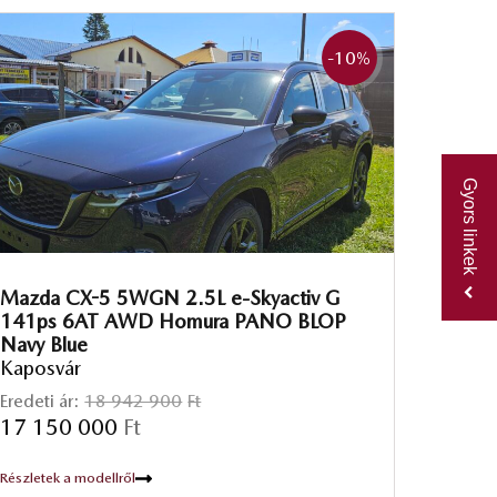
-10
%
Gyors linkek
Mazda CX-5 5WGN 2.5L e-Skyactiv G
141ps 6AT AWD Homura PANO BLOP
Navy Blue
Kaposvár
Eredeti ár:
18 942 900
Ft
17 150 000
Ft
Részletek a modellről