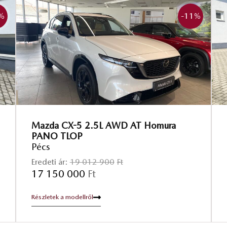
%
-11
%
Mazda CX-5 2.5L AWD AT Homura
PANO TLOP
Pécs
Eredeti ár:
19 012 900
Ft
17 150 000
Ft
Részletek a modellről