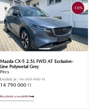
-10
%
Mazda CX-5 2.5L FWD AT Exclusive-
Line Polymetal Grey
Pécs
Eredeti ár:
16 303 900
Ft
14 790 000
Ft
Részletek a modellről