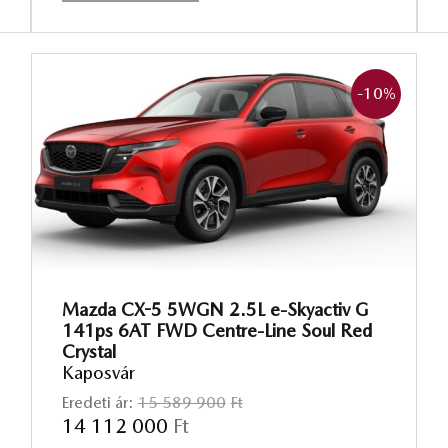
-10
%
Mazda CX-5 5WGN 2.5L e-Skyactiv G
141ps 6AT FWD Centre-Line Soul Red
Crystal
Kaposvár
Eredeti ár:
15 589 900
Ft
14 112 000
Ft