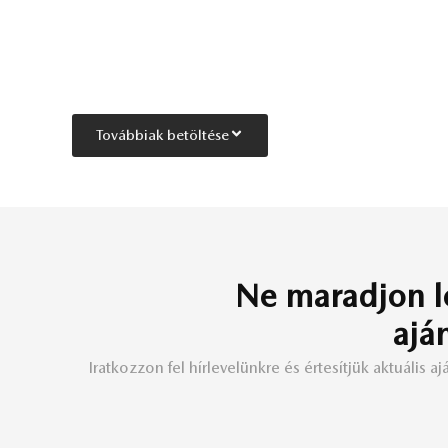
Továbbiak betöltése
Ne maradjon l
ajá
Iratkozzon fel hírlevelünkre és értesítjük aktuális ajá