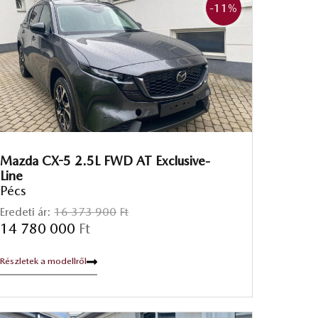
-11
%
Mazda CX-5 2.5L FWD AT Exclusive-
Line
Pécs
Eredeti ár:
16 373 900
Ft
14 780 000
Ft
Részletek a modellről