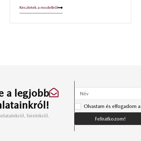
Részletek a modellről
e a legjobb
nlatainkról!
Olvastam és elfogadom 
nlatainkról, híreinkről.
Feliratkozom!