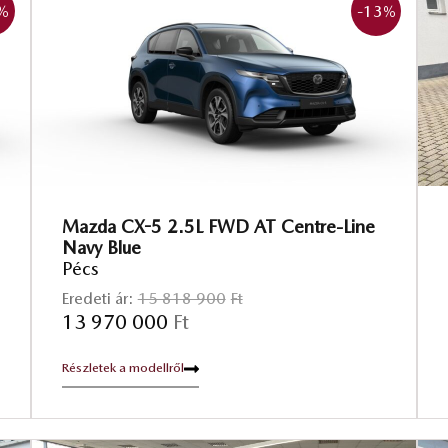
%
-13
%
Mazda CX-5 2.5L FWD AT Centre-Line
Navy Blue
Pécs
Eredeti ár:
15 818 900
Ft
13 970 000
Ft
Részletek a modellről