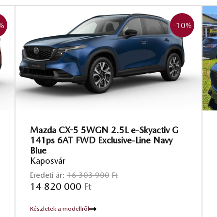
%
-10
%
Mazda CX-5 5WGN 2.5L e-Skyactiv G
141ps 6AT FWD Exclusive-Line Navy
Blue
Kaposvár
Eredeti ár:
16 303 900
Ft
14 820 000
Ft
Részletek a modellről