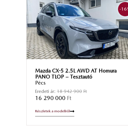
-16
Mazda CX-5 2.5L AWD AT Homura
PANO TLOP – Tesztautó
Pécs
Eredeti ár:
18 942 900
Ft
16 290 000
Ft
Részletek a modellről