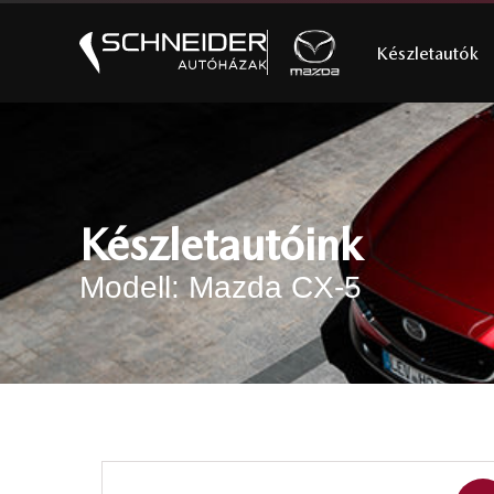
Készletautók
Készletautóink
Modell: Mazda CX-5