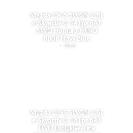
Mazda CX-5 5WGN 2.5L
e-Skyactiv G 141ps 6AT
AWD Homura PANO
BLOP Navy Blue
Előző
Mazda CX-5 5WGN 2.5L
e-Skyactiv G 141ps 6AT
FWD Exclusive-Line