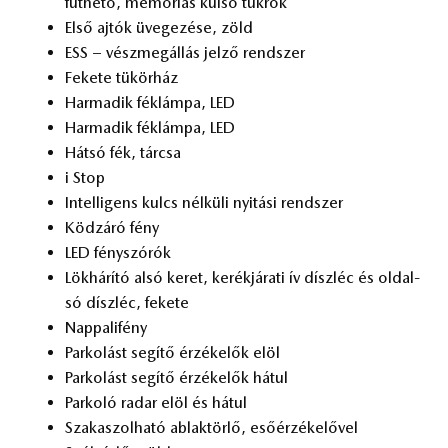
fűt­he­tő, me­mó­ri­ás kül­ső tük­rök
Első aj­tók üve­ge­zé­se, zöld
ESS – vész­meg­ál­lás jel­ző rend­szer
Fe­ke­te tü­kör­ház
Har­ma­dik fék­lám­pa, LED
Har­ma­dik fék­lám­pa, LED
Hát­só fék, tár­csa
i Stop
In­tel­li­gens kulcs nél­kü­li nyi­tá­si rend­szer
Köd­zá­ró fény
LED fény­szó­rók
Lök­há­rí­tó alsó ke­ret, ke­rék­já­ra­ti ív dísz­léc és ol­dal­
só dísz­léc, fe­ke­te
Nap­pa­li­fény
Par­ko­lást se­gí­tő ér­zé­ke­lők elöl
Par­ko­lást se­gí­tő ér­zé­ke­lők há­tul
Par­ko­ló ra­dar elöl és há­tul
Sza­ka­szol­ha­tó ab­lak­tör­lő, eső­ér­zé­ke­lő­vel