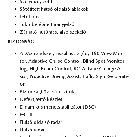
Szél­vé­dő, zöld
Sö­té­tí­tett hát­só ol­dal­só ab­la­kok
te­tő­tar­tó
Tü­kör­be épí­tett irány­jel­ző
Zár­ha­tó hű­tő­rács, alsó szek­ció
BIZTONSÁG
ADAS rend­szer, ki­szál­lás se­géd, 360 View Mo­ni­
tor, Adap­tive Cru­i­se Cont­rol, Blind Spot Mo­ni­tor­
ing, High Beam Cont­rol, RCTA, Lane Chan­ge As­
sist, Pro­ac­tive Dri­ving As­sist, Traf­fic Sign Re­cog­ni­ti­
on
Biz­ton­sá­gi öv-elő­fe­szí­tők
De­fekt­ja­ví­tó kész­let
Di­na­mi­kus me­net­sta­bi­li­zá­tor (DSC)
E-Call
Elül­ső ol­dal­só ra­dar
Elül­ső ra­dar