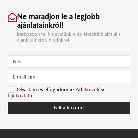
Ne maradjon le a legjobb
ajánlatainkról!
Iratkozzon fel hírlevelünkre és értesítjük aktuális
ajánlatainkról, híreinkről.
Olvastam és elfogadom az
Adatkezelési
tájékoztatót
Feliratkozom!