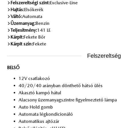
Felszereltségi szint:
Exclusive-Line
Hajtás:
Elsőkerék
Váltó:
Automata
Üzemanyag:
Benzin
Teljesítmény:
141 LE
Kárpit:
Fekete Bőr
Kárpit szín:
Fekete
Felszereltség
BELSŐ
12V csat­la­ko­zó
40/20/40 arány­ban dönt­he­tő hát­só ülés
Akasz­tó kam­pó há­tul
Ala­csony üzem­anyag­szint­re fi­gyel­mez­te­tő lám­pa
Auto Hold gomb
Au­to­ma­ta lég­kon­di­ci­o­ná­ló
Au­to­ma­ti­kus aj­tó­zár