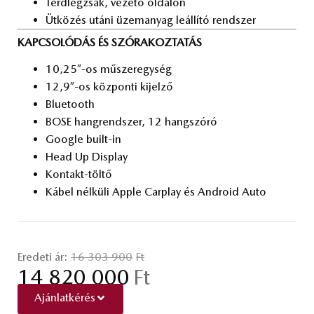
Térd­lég­zsák, ve­ze­tő ol­da­lon
Üt­kö­zés utá­ni üzem­anyag le­ál­lí­tó rend­szer
KAPCSOLÓDÁS ÉS SZÓRAKOZTATÁS
10,25″-os mű­szer­egy­ség
12,9″-os köz­pon­ti ki­jel­ző
Blu­e­to­oth
BOSE hang­rend­szer, 12 hang­szó­ró
Go­og­le built-in
Head Up Disp­lay
Kon­takt-töl­tő
Ká­bel nél­kü­li App­le Car­play és And­ro­id Auto
Eredeti ár:
16 303 900
Ft
14 820 000
Ft
Ajánlatkérés