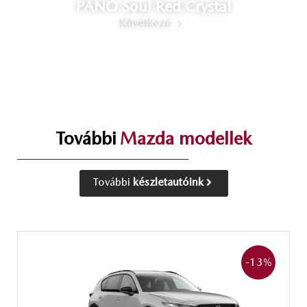
PANO Soul Red Crystal
Következő
További
Mazda modellek
További
készletautóink
-13
%