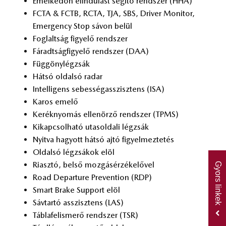
Emel­ke­dőn el­in­du­lást se­gí­tő rend­szer (HHA)
FCTA & FCTB, RCTA, TJA, SBS, Dri­ver Mo­ni­tor,
Emer­gency Stop sá­von be­lül
Fog­lalt­ság fi­gye­lő rend­szer
Fá­radt­ság­fi­gye­lő rend­szer (DAA)
Füg­göny­lég­zsák
Hát­só ol­dal­só ra­dar
In­tel­li­gens se­bes­ség­asszisz­tens (ISA)
Ka­ros eme­lő
Ke­rék­nyo­más el­le­nör­ző rend­szer (TPMS)
Ki­kap­csol­ha­tó utas­ol­da­li lég­zsák
Nyit­va ha­gyott hát­só ajtó fi­gyel­mez­te­tés
Ol­dal­só lég­zsá­kok elöl
Ri­asz­tó, bel­ső moz­gás­ér­zé­ke­lő­vel
Gyors linkek
Road De­par­tu­re Pre­vent­ion (RDP)
Smart Brake Sup­port elöl
Sáv­tar­tó asszisz­tens (LAS)
Táb­la­fel­is­me­rő rend­szer (TSR)