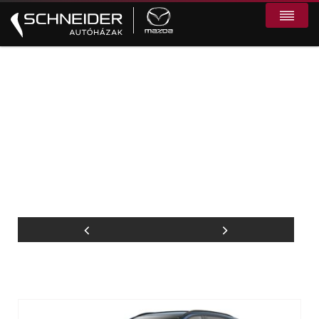
Mazda CX-5 5WGN 2.5L e-
Skyactiv G 141ps 6AT FWD
Exclusive-Line Navy Blue
Kaposvár