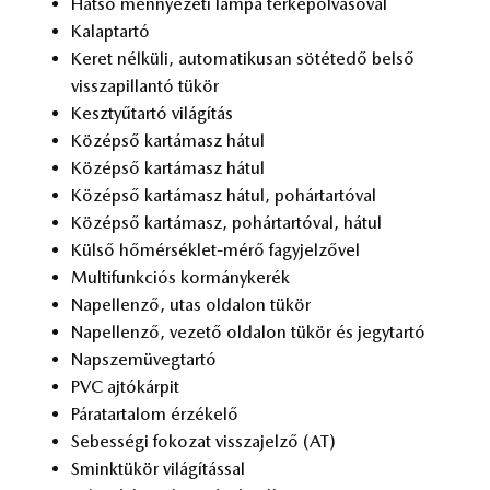
Hát­só mennye­ze­ti lám­pa tér­kép­ol­va­só­val
Ka­lap­tar­tó
Ke­ret nél­kü­li, au­to­ma­ti­ku­san sö­té­te­dő bel­ső
vissza­pil­lan­tó tü­kör
Kesz­tyű­tar­tó vi­lá­gí­tás
Kö­zép­ső kar­tá­masz há­tul
Kö­zép­ső kar­tá­masz há­tul
Kö­zép­ső kar­tá­masz há­tul, po­hár­tar­tó­val
Kö­zép­ső kar­tá­masz, po­hár­tar­tó­val, há­tul
Kül­ső hő­mér­sék­let-mérő fagy­jel­ző­vel
Mul­ti­funk­ci­ós kor­mány­ke­rék
Nap­el­len­ző, utas ol­da­lon tü­kör
Nap­el­len­ző, ve­ze­tő ol­da­lon tü­kör és jegy­tar­tó
Nap­szem­üveg­tar­tó
PVC aj­tó­kár­pit
Pá­ra­tar­ta­lom ér­zé­ke­lő
Se­bes­sé­gi fo­ko­zat vissza­jel­ző (AT)
Smink­tü­kör vi­lá­gí­tás­sal