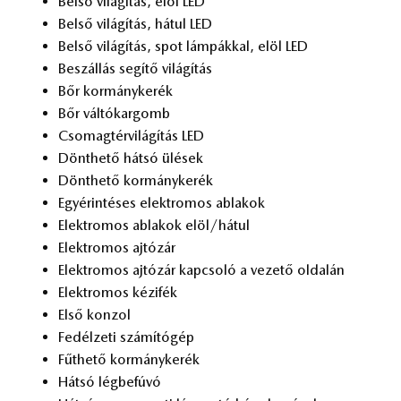
Bel­ső vi­lá­gí­tás, elöl LED
Bel­ső vi­lá­gí­tás, há­tul LED
Bel­ső vi­lá­gí­tás, spot lám­pák­kal, elöl LED
Be­szál­lás se­gí­tő vi­lá­gí­tás
Bőr kor­mány­ke­rék
Bőr vál­tó­kar­gomb
Cso­mag­tér­vi­lá­gí­tás LED
Dönt­he­tő hát­só ülé­sek
Dönt­he­tő kor­mány­ke­rék
Egy­érin­té­ses elekt­ro­mos ab­la­kok
Elekt­ro­mos ab­la­kok elöl/há­tul
Elekt­ro­mos aj­tó­zár
Elekt­ro­mos aj­tó­zár kap­cso­ló a ve­ze­tő ol­da­lán
Elekt­ro­mos ké­zi­fék
Első kon­zol
Fe­dél­ze­ti szá­mí­tó­gép
Fűt­he­tő kor­mány­ke­rék
Hát­só lég­be­fú­vó