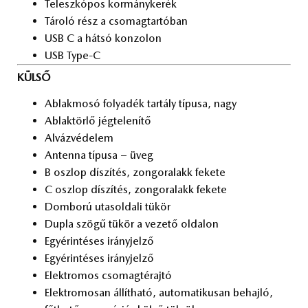
Te­lesz­kó­pos kor­mány­ke­rék
Tá­ro­ló rész a cso­mag­tar­tó­ban
USB C a hát­só kon­zo­lon
USB Type-C
KÜLSŐ
Ab­lak­mo­só fo­lya­dék tar­tály tí­pu­sa, nagy
Ab­lak­tör­lő jég­te­le­ní­tő
Al­váz­vé­de­lem
An­ten­na tí­pu­sa – üveg
B osz­lop dí­szí­tés, zon­go­ra­lakk fe­ke­te
C osz­lop dí­szí­tés, zon­go­ra­lakk fe­ke­te
Dom­bo­rú utas­ol­da­li tü­kör
Dup­la szö­gű tü­kör a ve­ze­tő ol­da­lon
Egy­érin­té­ses irány­jel­ző
Egy­érin­té­ses irány­jel­ző
Elekt­ro­mos cso­mag­tér­aj­tó
Elekt­ro­mo­san ál­lít­ha­tó, au­to­ma­ti­ku­san be­haj­ló,