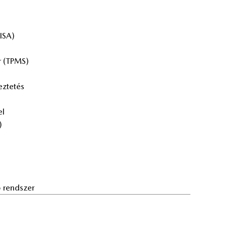
(ISA)
er (TPMS)
ez­te­tés
el
)
tó rend­szer