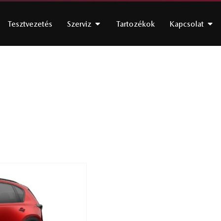
Tesztvezetés
Szerviz
Tartozékok
Kapcsolat
Mazda CX-5 5WGN
141ps 6AT FWD E
Red Crystal
Kaposvár