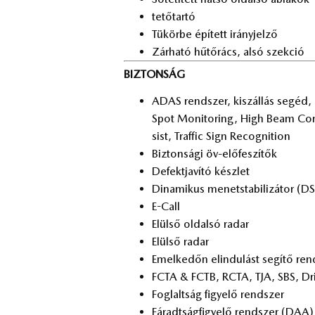
te­tő­tar­tó
Tü­kör­be épí­tett irány­jel­ző
Zár­ha­tó hű­tő­rács, alsó szek­ció
BIZTONSÁG
ADAS rend­szer, ki­szál­lás se­géd,
Spot Mo­ni­tor­ing, High Beam Cont­
sist, Traf­fic Sign Re­cog­ni­ti­on
Biz­ton­sá­gi öv-elő­fe­szí­tők
De­fekt­ja­ví­tó kész­let
Di­na­mi­kus me­net­sta­bi­li­zá­tor (D
E-Call
Elül­ső ol­dal­só ra­dar
Elül­ső ra­dar
Emel­ke­dőn el­in­du­lást se­gí­tő r
FCTA & FCTB, RCTA, TJA, SBS, Dri­v
Fog­lalt­ság fi­gye­lő rend­szer
Fá­radt­ság­fi­gye­lő rend­szer (DAA)