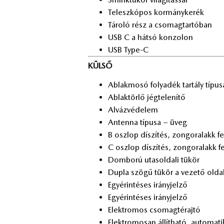
Te­lesz­kó­pos kor­mány­ke­rék
Tá­ro­ló rész a cso­mag­tar­tó­ban
USB C a hát­só kon­zo­lon
USB Type-C
KÜLSŐ
Ab­lak­mo­só fo­lya­dék tar­tály tí­pu­
Ab­lak­tör­lő jég­te­le­ní­tő
Al­váz­vé­de­lem
An­ten­na tí­pu­sa – üveg
B osz­lop dí­szí­tés, zon­go­ra­lakk fe
C osz­lop dí­szí­tés, zon­go­ra­lakk fe
Dom­bo­rú utas­ol­da­li tü­kör
Dup­la szö­gű tü­kör a ve­ze­tő ol­da
Egy­érin­té­ses irány­jel­ző
Egy­érin­té­ses irány­jel­ző
Elekt­ro­mos cso­mag­tér­aj­tó
Elekt­ro­mo­san ál­lít­ha­tó, au­to­ma­t