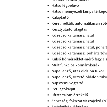
Hát­só lég­be­fú­vó
Hát­só mennye­ze­ti lám­pa tér­kép­ol
Ka­lap­tar­tó
Ke­ret nél­kü­li, au­to­ma­ti­ku­san sö­
Kesz­tyű­tar­tó vi­lá­gí­tás
Kö­zép­ső kar­tá­masz há­tul
Kö­zép­ső kar­tá­masz há­tul
Kö­zép­ső kar­tá­masz há­tul, po­hár­ta
Kö­zép­ső kar­tá­masz, po­hár­tar­tó­va
Kül­ső hő­mér­sék­let-mérő fagy­jel­
Mul­ti­funk­ci­ós kor­mány­ke­rék
Nap­el­len­ző, utas ol­da­lon tü­kör
Nap­el­len­ző, ve­ze­tő ol­da­lon tü­kö
Nap­szem­üveg­tar­tó
PVC aj­tó­kár­pit
Pá­ra­tar­ta­lom ér­zé­ke­lő
Se­bes­sé­gi fo­ko­zat vissza­jel­ző (A
Smink­tü­kör vi­lá­gí­tás­sal