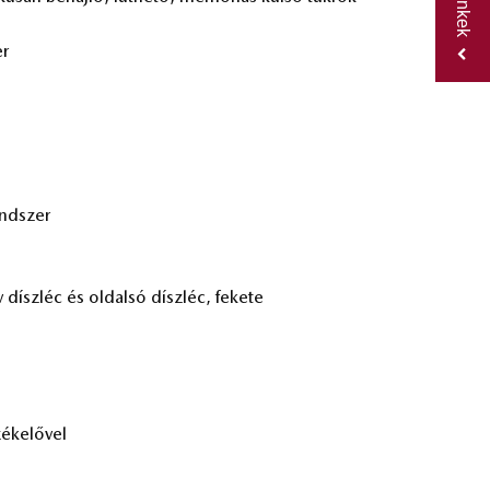
er
rend­szer
 ív dísz­léc és ol­dal­só dísz­léc, fe­ke­te
é­ke­lő­vel