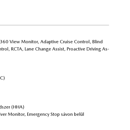
 360 View Mo­ni­tor, Adap­tive Cru­i­se Cont­rol, Blind
rol, RCTA, Lane Chan­ge As­sist, Pro­ac­tive Dri­ving As­
SC)
end­szer (HHA)
er Mo­ni­tor, Emer­gency Stop sá­von be­lül