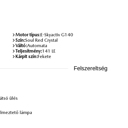
Motor típus:
E-Skyactiv G140
Szín:
Soul Red Crystal
Váltó:
Automata
Teljesítmény:
141 LE
Kárpit szín:
Fekete
Felszereltség
t­só ülés
l­mez­te­tő lám­pa