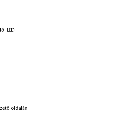
elöl LED
ze­tő ol­da­lán