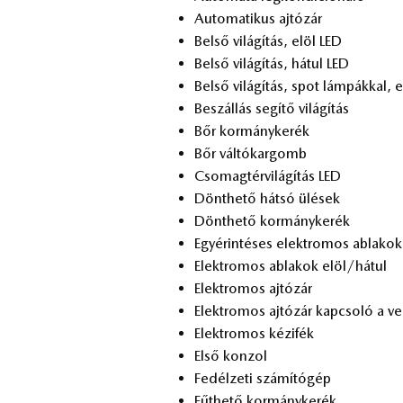
Au­to­ma­ti­kus aj­tó­zár
Bel­ső vi­lá­gí­tás, elöl LED
Bel­ső vi­lá­gí­tás, há­tul LED
Bel­ső vi­lá­gí­tás, spot lám­pák­kal, 
Be­szál­lás se­gí­tő vi­lá­gí­tás
Bőr kor­mány­ke­rék
Bőr vál­tó­kar­gomb
Cso­mag­tér­vi­lá­gí­tás LED
Dönt­he­tő hát­só ülé­sek
Dönt­he­tő kor­mány­ke­rék
Egy­érin­té­ses elekt­ro­mos ab­la­kok
Elekt­ro­mos ab­la­kok elöl/há­tul
Elekt­ro­mos aj­tó­zár
Elekt­ro­mos aj­tó­zár kap­cso­ló a ve­
Elekt­ro­mos ké­zi­fék
Első kon­zol
Fe­dél­ze­ti szá­mí­tó­gép
Fűt­he­tő kor­mány­ke­rék