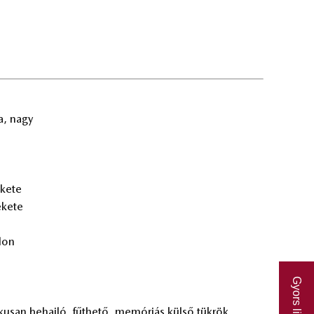
sa, nagy
­ke­te
­ke­te
­lon
Gyors linkek
i­ku­san be­haj­ló, fűt­he­tő, me­mó­ri­ás kül­ső tük­rök