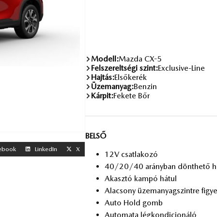
Modell:
Mazda CX-5
Felszereltségi szint:
Exclusive-Line
Hajtás:
Elsőkerék
Üzemanyag:
Benzin
Kárpit:
Fekete Bőr
BELSŐ
ebook
LinkedIn
X
12V csat­la­ko­zó
40/20/40 arány­ban dönt­he­tő há
Akasz­tó kam­pó há­tul
Ala­csony üzem­anyag­szint­re fi­gye
Auto Hold gomb
Au­to­ma­ta lég­kon­di­ci­o­ná­ló