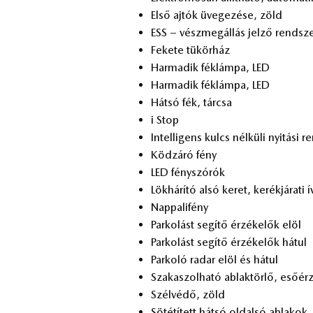
Első aj­tók üve­ge­zé­se, zöld
ESS – vész­meg­ál­lás jel­ző rend­sz
Fe­ke­te tü­kör­ház
Har­ma­dik fék­lám­pa, LED
Har­ma­dik fék­lám­pa, LED
Hát­só fék, tár­csa
i Stop
In­tel­li­gens kulcs nél­kü­li nyi­tá­si 
Köd­zá­ró fény
LED fény­szó­rók
Lök­há­rí­tó alsó ke­ret, ke­rék­já­ra­ti
Nap­pa­li­fény
Par­ko­lást se­gí­tő ér­zé­ke­lők elöl
Par­ko­lást se­gí­tő ér­zé­ke­lők há­tul
Par­ko­ló ra­dar elöl és há­tul
Sza­ka­szol­ha­tó ab­lak­tör­lő, eső­ér­z
Szél­vé­dő, zöld
Sö­té­tí­tett hát­só ol­dal­só ab­la­kok