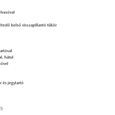
­va­só­val
té­te­dő bel­ső vissza­pil­lan­tó tü­kör
r­tó­val
l, há­tul
ző­vel
r és jegy­tar­tó
T)