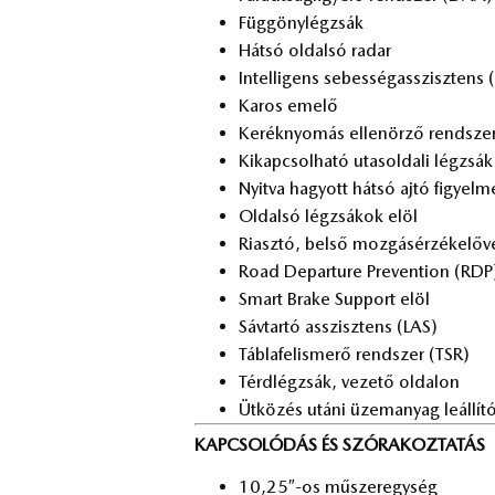
Füg­göny­lég­zsák
Hát­só ol­dal­só ra­dar
In­tel­li­gens se­bes­ség­asszisz­tens 
Ka­ros eme­lő
Ke­rék­nyo­más el­le­nör­ző rend­sz
Ki­kap­csol­ha­tó utas­ol­da­li lég­zsák
Nyit­va ha­gyott hát­só ajtó fi­gyel­m
Ol­dal­só lég­zsá­kok elöl
Ri­asz­tó, bel­ső moz­gás­ér­zé­ke­lő­v
Road De­par­tu­re Pre­vent­ion (RDP
Smart Brake Sup­port elöl
Sáv­tar­tó asszisz­tens (LAS)
Táb­la­fel­is­me­rő rend­szer (TSR)
Térd­lég­zsák, ve­ze­tő ol­da­lon
Üt­kö­zés utá­ni üzem­anyag le­ál­lí­
KAPCSOLÓDÁS ÉS SZÓRAKOZTATÁS
10,25″-os mű­szer­egy­ség